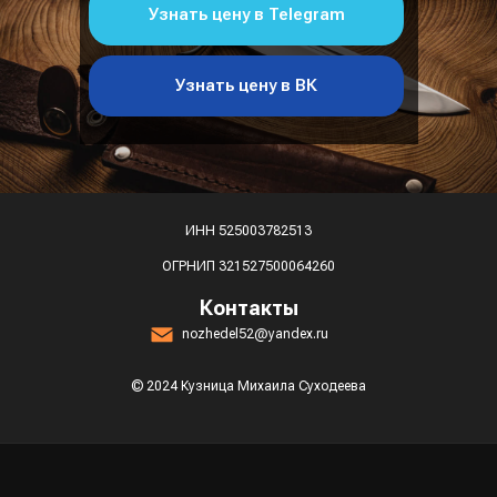
Узнать цену в Telegram
Узнать цену в ВК
ИНН 525003782513
ОГРНИП 321527500064260
Контакты
nozhedel52@yandex.ru
© 2024 Кузница Михаила Суходеева