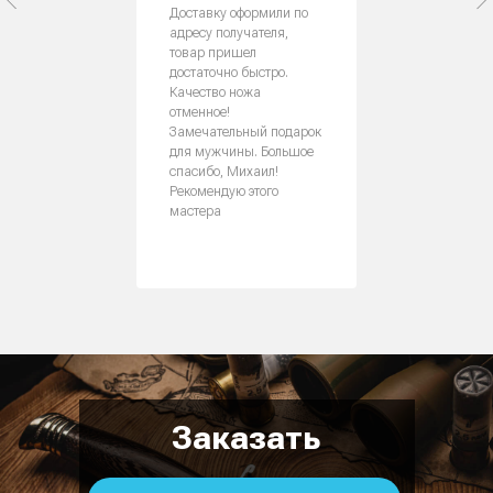
Доставку оформили по
адресу получателя,
товар пришел
достаточно быстро.
Качество ножа
отменное!
Замечательный подарок
для мужчины. Большое
спасибо, Михаил!
Рекомендую этого
мастера
Заказать