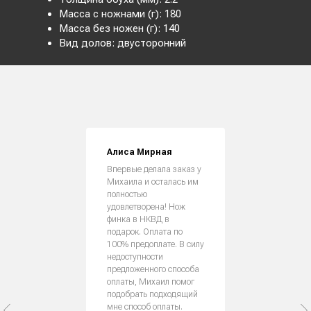
Масса с ножнами (г): 180
Масса без ножен (г): 140
Вид долов: двусторонний
Алиса Мирная
Впервые делала заказ у
Михаила и осталась им
полностью
удовлетворена! Нож
финка в НКВД в
подарок. Оплата по
100% предоплате. В силу
недоступности
предложенного способа
оплаты, Михаил помог
подобрать подходящий
мне способ оплаты.