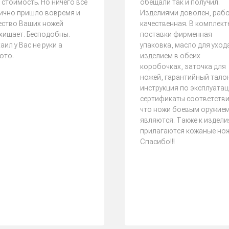
 стоимость. Но ничего всё
обещали так и получил.
ично пришло вовремя и
Изделиями доволен, раб
ество Ваших ножей
качественная. В комплект
хищает. Бесподобны.
поставки фирменная
аил у Вас не руки а
упаковка, масло для уход
ото.
изделием в обеих
коробочках, заточка для
ножей, гарантийный тало
инструкция по эксплуатац
сертификаты соответстви
что ножи боевым оружием
являются. Также к издел
прилагаются кожаные но
Спасибо!!!