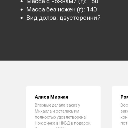
Масса с ножнами (г): 180
Масса без ножен (г): 140
Вид долов: двусторонний
Алиса Мирная
Ро
Впервые делала заказ у
Воо
Михаила и осталась им
зак
полностью удовлетворена!
кон
Нож финка в НКВД в подарок.
пот