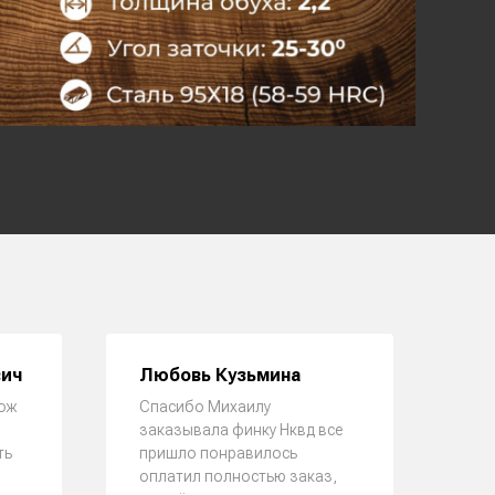
вич
Любовь Кузьмина
Ал
ож
Спасибо Михаилу
Зак
заказывала финку Нквд все
по
ть
пришло понравилось
доб
оплатил полностью заказ,
Све