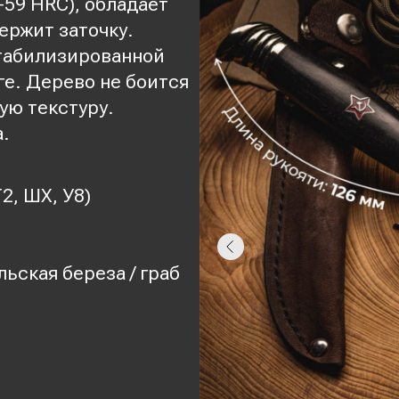
-59 HRC), обладает
ержит заточку.
стабилизированной
ге. Дерево не боится
ую текстуру.
.
2, ШХ, У8)
льская береза / граб