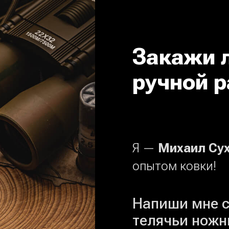
Закажи 
ручной р
Я —
Михаил Су
опытом ковки!
Напиши мне с
телячьи ножн