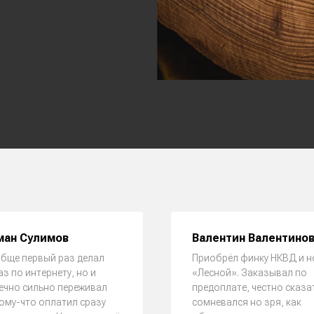
ман Сулимов
Валентин Валентино
бще первый раз делал
Приобрёл финку НКВД и н
аз по интернету, но и
«Лесной». Заказывал по
ечно сильно переживал
предоплате, честно сказа
ому-что оплатил сразу
сомневался но зря, как