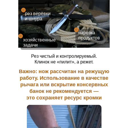
рез верёвки
и шнура
нарезка
продуктов
хозяйственные
задачи
Рез чистый и контролируемый.
Клинок не «пилит», а режет.
Важно: нож рассчитан на режущую
работу. Использование в качестве
рычага или вскрытие консервных
банок не рекомендуется —
это сохраняет ресурс кромки