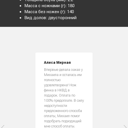
Масса с ножнами (г): 180
Масса без ножен (г): 140
Вид долов: двусторонний
Алиса Мирная
Впервые делала заказ у
Михаила и осталась им
полностью
удовлетворена! Нож
финка в НКВД в
подарок. Оплата по
100% предоплате. В силу
недоступности
предложенного способа
оплаты, Михаил помог
подобрать подходящий
мне способ оплаты.