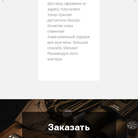
Доставку оформили по
адресу получателя,
товар пришел
достаточно быстро.
Качество ножа
отменное!
Замечательный подарок
для мужчины. Большое
спасибо, Михаил!
Рекомендую этого
мастера
Заказать