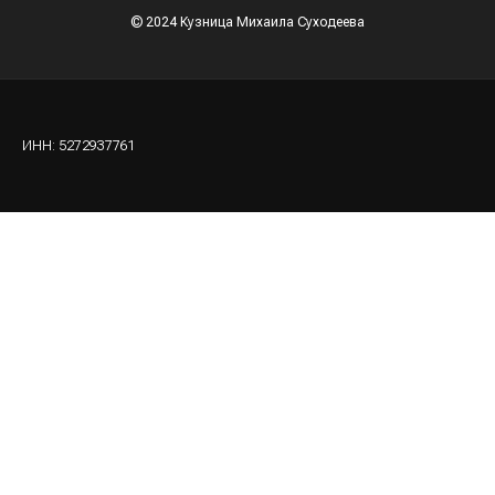
© 2024 Кузница Михаила Суходеева
ИНН: 5272937761