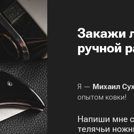
Закажи 
ручной р
Я —
Михаил Су
опытом ковки!
Напиши мне с
телячьи ножн