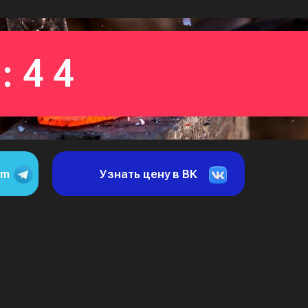
:43
am
Узнать цену в ВК