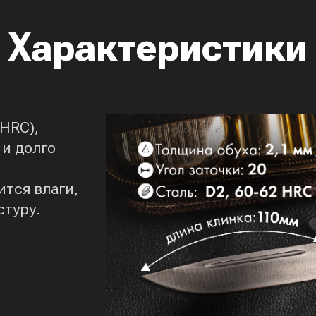
Характеристики
 HRC),
и долго
ится влаги,
стуру.