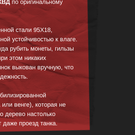
КВД
по оригинальному
енной стали 95Х18,
ой устойчивостью к влаге.
уда рубить монеты, гильзы
при этом никаких
нок выкован вручную, что
адежность.
абилизированной
 или венге), которая не
то дерево настолько
 даже проезд танка.