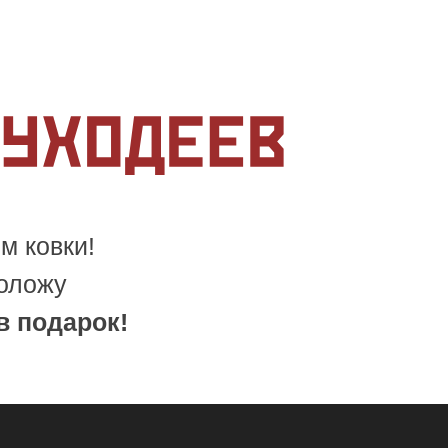
м ковки!
положу
в подарок!